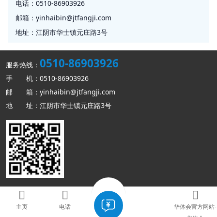
电话：
0510-86903926
邮箱：
yinhaibin@jtfangji.com
地址：
江阴市华士镇元庄路3号
0510-86903926
服务热线：
手 机：0510-86903926
邮 箱：yinhaibin@jtfangji.com
地 址：江阴市华士镇元庄路3号
扫一扫关注我们
主页
电话
华体会官方网站-
Copyright © 华体会官方网站-华体会huatihui(中国) 版权所有
网站