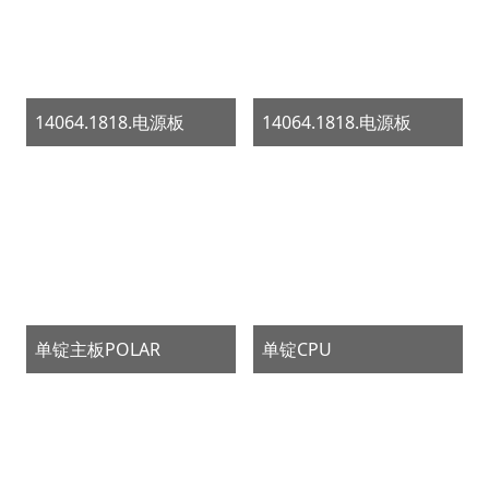
14064.1818.电源板
14064.1818.电源板
单锭主板POLAR
单锭CPU